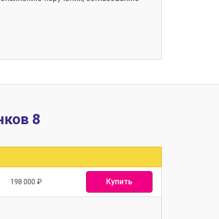
нков 8
Купить
198 000
₽