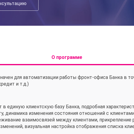
нсультацию
О программе
значен для автоматизации работы фронт-офиса Банка в т
едит и т.д.)
ет в единую клиентскую базу Банка, подробная характери
нту, динамика изменения состояния отношений с клиентам
леживание взаимосвязей между клиентами, прикрепление 
изменений, визуальная настройка отображения списка кл