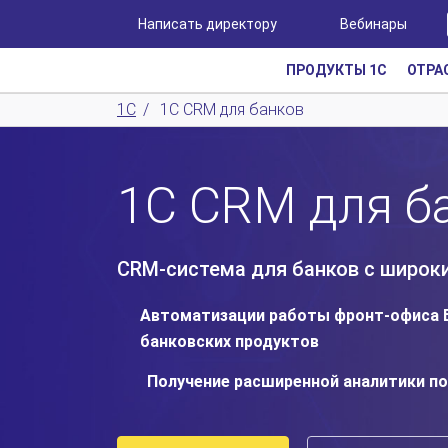
Написать директору
Вебинары
ПРОДУКТЫ 1С
ОТРА
1С
/
1С CRM для банков
1С CRM для б
СRM-система для банков с широ
Автоматизации работы фронт-офиса Б
банковских продуктов
Получение расширенной аналитики по