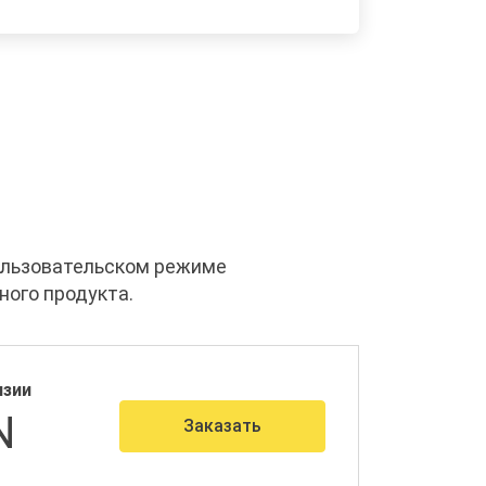
ользовательском режиме
ного продукта.
нзии
N
Заказать