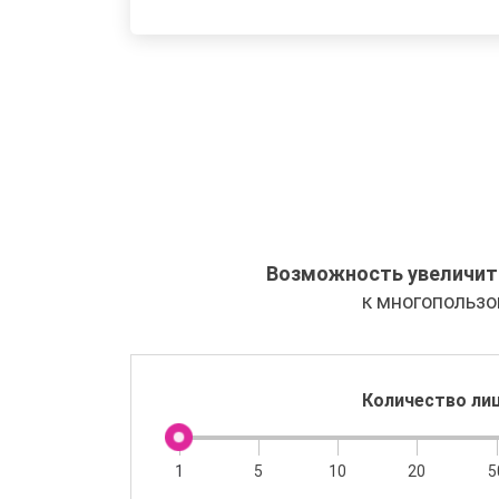
Возможность увеличить
к многопользо
Количество ли
1
5
10
20
5