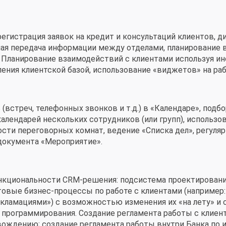
регистрация заявок на кредит и консультаций клиентов, 
ая передача информации между отделами, планирование 
 Планирование взаимодействий с клиентами используя и
ления клиентской базой, использование «виджетов» на ра
встреч, телефонных звонков и т.д.) в «Календаре», подбо
алендарей нескольких сотрудников (или групп), использо
ости переговорных комнат, ведение «Списка дел», регуля
 документа «Мероприятие».
кциональности CRM-решения: подсистема проектирования
овые бизнес-процессы по работе с клиентами (например:
екламациями») с возможностью изменения их «на лету» и 
 программирования. Создание регламента работы с клиен
овождению; создание регламента работы внутри Банка по 