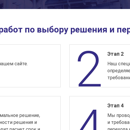
работ по выбору решения и пе
Этап 2
нашем сайте.
Наш специ
определяе
требовани
Этап 4
мальное решение,
Мы прово
ности решения и
и требова
одит расчет срок и
перехода 