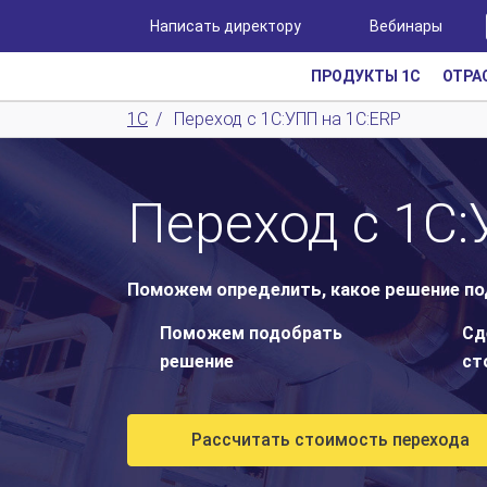
Написать директору
Вебинары
ПРОДУКТЫ 1С
ОТРА
1С
/
Переход с 1С:УПП на 1С:ERP
Переход с 1С
Поможем определить, какое решение под
Поможем подобрать
Сд
решение
ст
Рассчитать стоимость перехода