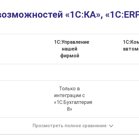
возможностей «1С:КА», «1С:ERP
1С:Управление
1С:Ко
нашей
автом
фирмой
Только в
интеграции с
«1С:Бухгалтерия
8»
Просмотреть полное сравнение