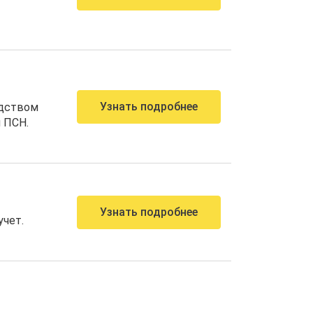
Узнать подробнее
одством
 ПСН.
Узнать подробнее
учет.