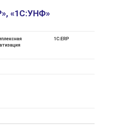
», «1С:УНФ»
мплексная
1С:ERP
атизация