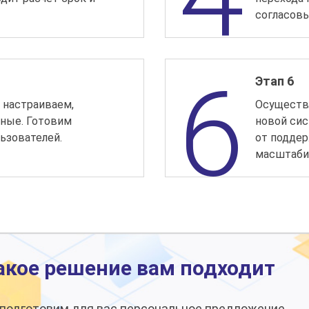
согласовы
Этап 6
 настраиваем,
Осуществ
ные. Готовим
новой си
ьзователей.
от поддер
масштаби
акое решение вам подходит
ы подготовим для вас персональное предложение