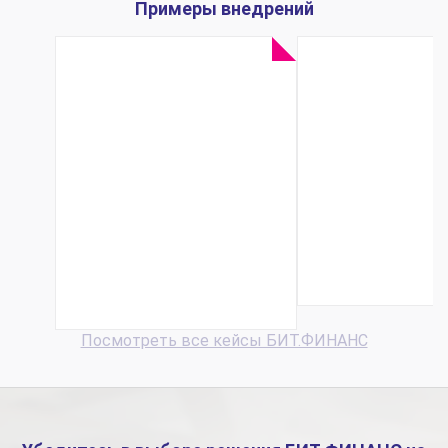
Примеры внедрений
Нефтедобывающая
Производи
компания УК
продукции
«Спектр» с
офтальмохи
помощью
«Репер-НН»
БИТ.ФИНАНС
раза уско
ускорила сбор
обработ
план-факта по
заявок ..
БДДС...
Посмотреть все кейсы БИТ.ФИНАНС