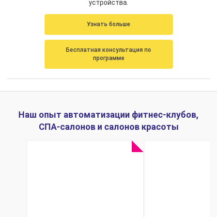
устройства.
Узнать больше
Бесплатная консультация по
программе
Наш опыт автоматизации фитнес-клубов,
СПА-салонов и салонов красоты
Комплексная
Комплекс
медицинская
автоматиз
система для
предприя
косметологической
индустр
клиники на базе
красот