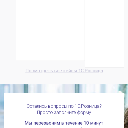
Маркировка
Розничная 
шин в
«Зимино»
автомагазинах
Омской обл
во
ведет
Владимирской
прозрачн
области на базе
учет товар
решений 1С
оператив
получа..
Посмотреть все кейсы 1С:Розница
Остались вопросы по 1С:Розница?
Просто заполните форму
Мы перезвоним в течение 10 минут