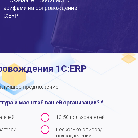
Скачайте прайс-лист с
тарифами на сопровождение
1С:ERP
ровождения 1С:ERP
им лучшее предложение
ктура и масштаб вашей организации? *
ателей
10-50 пользователей
вателей
Несколько офисов/
подразделений