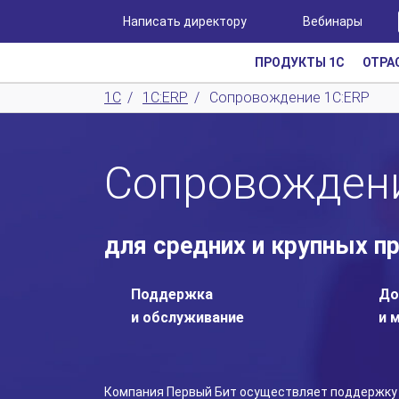
Написать директору
Вебинары
ПРОДУКТЫ 1С
ОТРА
1С
/
1С:ERP
/
Сопровождение 1С:ERP
Сопровождени
для средних и крупных п
Поддержка
До
и обслуживание
и 
Компания Первый Бит осуществляет поддержку 