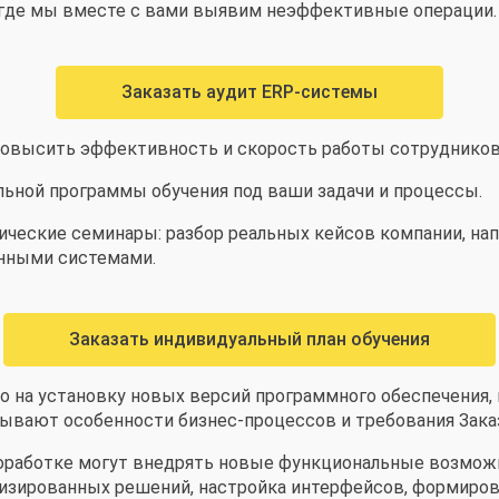
 где мы вместе с вами выявим неэффективные операции.
Заказать аудит ERP-системы
 повысить эффективность и скорость работы сотруднико
ьной программы обучения под ваши задачи и процессы.
ческие семинары: разбор реальных кейсов компании, нап
енными системами.
Заказать индивидуальный план обучения
ко на установку новых версий программного обеспечения,
ывают особенности бизнес-процессов и требования Зака
оработке могут внедрять новые функциональные возможн
ализированных решений, настройка интерфейсов, формиров