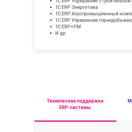
1С:ERP Управление строительной
1C:ERP Энергетика
1С:ERP Агропромышленный комп
1С:ERP Управление горнодобыва
1С:ERP+PM
И др.
Техническая поддержка
М
ERP-системы