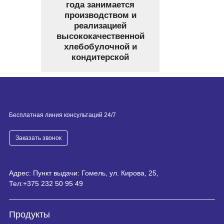
года занимается
производством и
реализацией
высококачественной
хлебобулочной и
кондитерской
продукции в широком
ассортименте.
Компания также
осуществляет доставку
изделий в ряд
Бесплатная линия консультаций 24/7
супермаркетов,
магазинов и кафе.
Заказать звонок
Кроме того, у
предприятия есть
кондитерский бутик
«EvaBakery» с
Адрес: Пункт выдачи: Гомель, ул. Кирова, 25,
отдельной зоной для
Тел:
+375 232 50 95 49
гостей.
Продукты