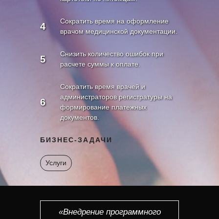
Сократить время на оформление
4
врачом медицинской документации.
Снизить количество ошибок при
5
расчете суммы к оплате.
Сократить время врачей и
администраторов регистратуры на
6
формирование платежных
документов.
БИЗНЕС-ЗАДАЧИ
Услуги
«Внедрение программного