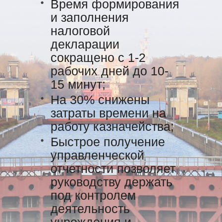
Время формирования
и заполнения
налоговой
декларации
сокращено с 1-2
рабочих дней до 10-
15 минут;
На 30% снижены
затраты времени на
работу казначейства;
Быстрое получение
управленческой
отчетности позволяет
руководству держать
под контролем
деятельность