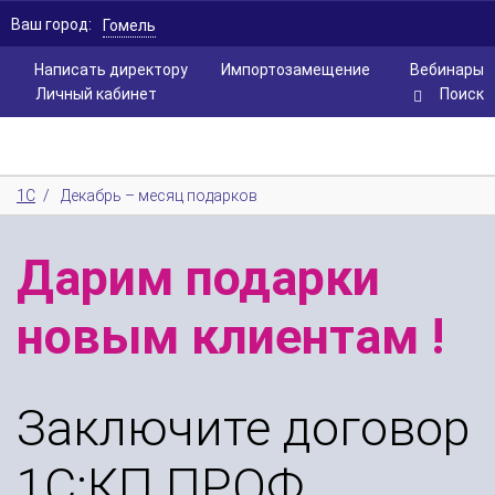
Ваш город:
Гомель
Написать директору
Импортозамещение
Вебинары
Личный кабинет
Поиск
1С
/
Декабрь – месяц подарков
Дарим подарки
новым клиентам !
Заключите договор
1С:КП ПРОФ