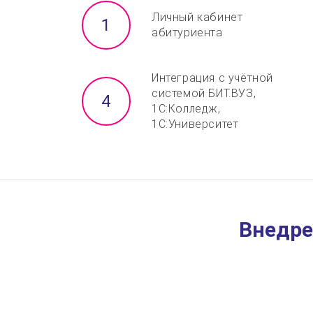
Личный кабинет
абитуриента
Интеграция с учётной
системой БИТ.ВУЗ,
1С:Колледж,
1С:Университет
Внедре