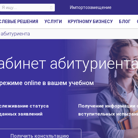
Импортозамещение
СЛЕВЫЕ РЕШЕНИЯ
УСЛУГИ
КРУПНОМУ БИЗНЕСУ
БЛОГ
 абитуриента
абинет абитуриент
режиме online в вашем учебном
слеживание статуса
Получение информации 
данных заявлений
вступительных испытан
Получить консультацию