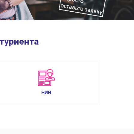
туриента
НИИ