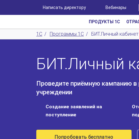
Написать директору
Вебинары
ПРОДУКТЫ 1С
ОТРА
1С
/
Программы 1С
/
БИТ.Личный кабинет
БИТ.Личный к
Проведите приёмную кампанию в 
учреждении
Создание заявлений на
От
поступление
по
Попробовать бесплатно