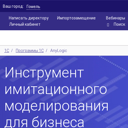
Ваш город:
Гомель
Написать директору
Импортозамещение
Вебинары
Личный кабинет
Поиск
1С
/
Программы 1С
/
AnyLogic
Инструмент
имитационного
моделирования
для бизнеса