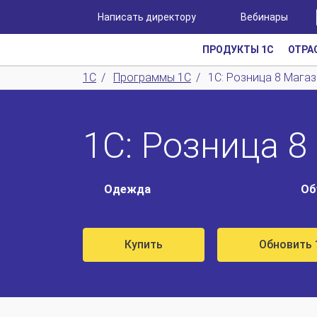
Написать директору
Вебинары
ПРОДУКТЫ 1С
ОТРА
1С
/
Программы 1С
/
1С: Розница 8 Мага
1С: Розница 8
Одежда
Об
Купить
Обновить 