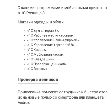
С какими программами и мобильными приложе
в 1С:Розница 8.
Магазин одежды и обуви:
«1С:Бухгалтерия 8»;
«1С:Рабочее место кассира»;
«1С:Управление нашей фирмой»;
«1С:Управление торговлей 8»;
«1С:Касса»;
«1С:Мобильная касса»;
«1С:Кладовщик»;
«1С:Проверка ценников»;
«1С:Заказы».
Проверка ценников
Приложение поможет сотрудникам быстро отсл
их на новые прямо со смартфона или планшета. 
Android.