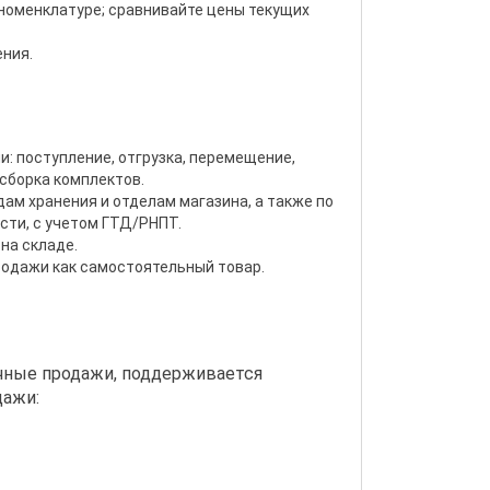
 номенклатуре; сравнивайте цены текущих
ния.
: поступление, отгрузка, перемещение,
 сборка комплектов.
дам хранения и отделам магазина, а также по
сти, с учетом ГТД/РНПТ.
на складе.
родажи как самостоятельный товар.
чные продажи, поддерживается
дажи: