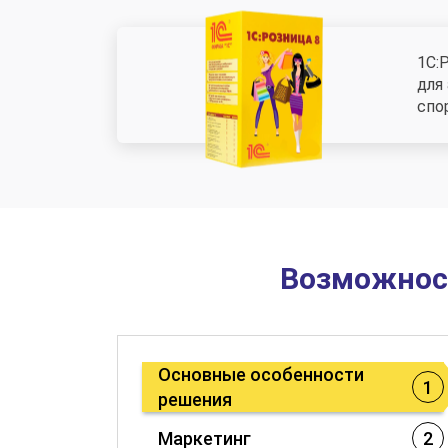
1С:
для
спо
Возможност
Основные особенности
1
решения
Маркетинг
2