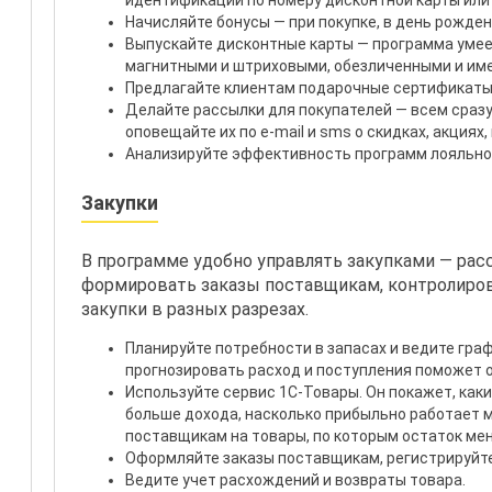
идентификации по номеру дисконтной карты или
Начисляйте бонусы — при покупке, в день рожден
Выпускайте дисконтные карты — программа умеет
магнитными и штриховыми, обезличенными и им
Предлагайте клиентам подарочные сертификаты
Делайте рассылки для покупателей — всем сразу
оповещайте их по e-mail и sms о скидках, акциях
Анализируйте эффективность программ лояльно
Закупки
В программе удобно управлять закупками — рас
формировать заказы поставщикам, контролиров
закупки в разных разрезах.
Планируйте потребности в запасах и ведите гра
прогнозировать расход и поступления поможет о
Используйте сервис 1С-Товары. Он покажет, как
больше дохода, насколько прибыльно работает 
поставщикам на товары, по которым остаток ме
Оформляйте заказы поставщикам, регистрируйте
Ведите учет расхождений и возвраты товара.