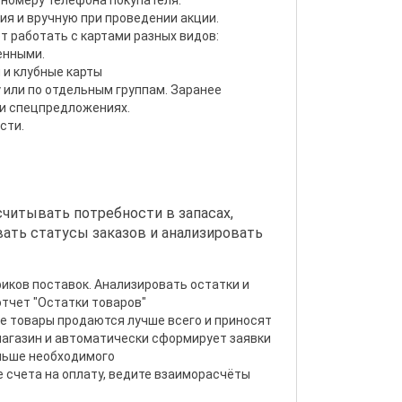
 номеру телефона покупателя.
ия и вручную при проведении акции.
 работать с картами разных видов:
енными.
 и клубные карты
 или по отдельным группам. Заранее
, и спецпредложениях.
сти.
считывать потребности в запасах,
ать статусы заказов и анализировать
фиков поставок. Анализировать остатки и
тчет "Остатки товаров"
ие товары продаются лучше всего и приносят
магазин и автоматически сформирует заявки
ньше необходимого
 счета на оплату, ведите взаиморасчёты