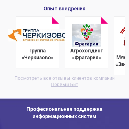
Опыт внедрения
Группа
Агрохолдинг
Мясо
«Черкизово»
«Фрагария»
«Зве
Посмотреть все отзывы клиентов компании
Первый Бит
Професиональная поддержка
информационных систем