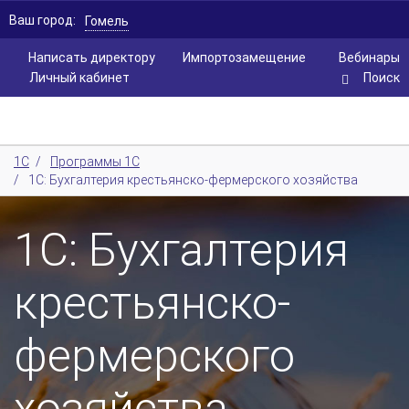
Ваш город:
Гомель
Написать директору
Импортозамещение
Вебинары
Личный кабинет
Поиск
1С
/
Программы 1С
/
1С: Бухгалтерия крестьянско-фермерского хозяйства
1С: Бухгалтерия
крестьянско-
фермерского