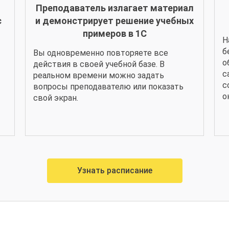
Преподаватель излагает материал
с
и демонстрирует решение учебных
примеров в 1С
Н
б
Вы одновременно повторяете все
о
действия в своей учебной базе. В
с
реальном времени можно задать
с
вопросы преподавателю или показать
о
свой экран.
Узнать расписание