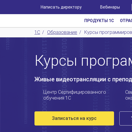
Написать директору
Вебинары
ПРОДУКТЫ 1С
ОТРА
1С
/
Образование
/
Курсы программиров
Курсы програ
Живые видеотрансляции с препо
Центр Сертифицированного
Св
обучения 1С
ок
Записаться на курс