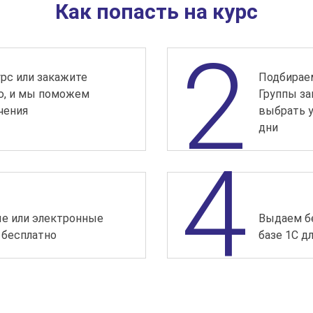
Как попасть на курс
рс или закажите
Подбираем
ю, и мы поможем
Группы з
чения
выбрать у
дни
е или электронные
Выдаем бе
 бесплатно
базе 1С д