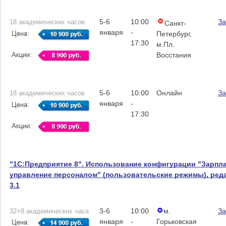
5-6
10:00
За
18 академических часов
Санкт-
января
-
Петербург,
17:30
м.Пл.
Восстания
5-6
10:00
Онлайн
За
18 академических часов
января
-
17:30
"1С:Предприятие 8". Использование конфигурации "Зарпла
управление персоналом" (пользовательские режимы), ред
3.1
3-6
10:00
м.
За
32+8 академических часа
января
-
Горьковская