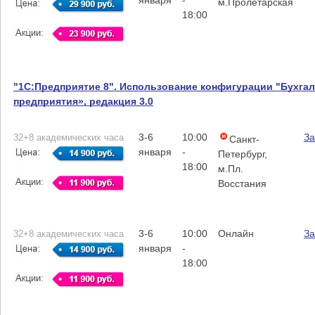
января
-
м.Пролетарская
18:00
"1С:Предприятие 8". Использование конфигурации "Бухга
предприятия», редакция 3.0
3-6
10:00
За
32+8 академических часа
Санкт-
января
-
Петербург,
18:00
м.Пл.
Восстания
3-6
10:00
Онлайн
За
32+8 академических часа
января
-
18:00