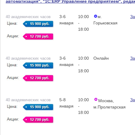
автоматизация", "1С:ERP Управление предприятием", редак
3-6
10:00
м.
За
40 академических часов
января
-
Горьковская
18:00
3-6
10:00
Онлайн
За
40 академических часов
января
-
18:00
5-8
10:00
За
40 академических часов
Москва,
января
-
м.Пролетарская
18:00