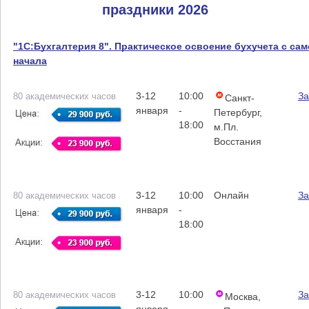
праздники 2026
"1С:Бухгалтерия 8". Практическое освоение бухучета с сам
начала
3-12
10:00
За
80 академических часов
Санкт-
января
-
Петербург,
18:00
м.Пл.
Восстания
3-12
10:00
Онлайн
За
80 академических часов
января
-
18:00
3-12
10:00
За
80 академических часов
Москва,