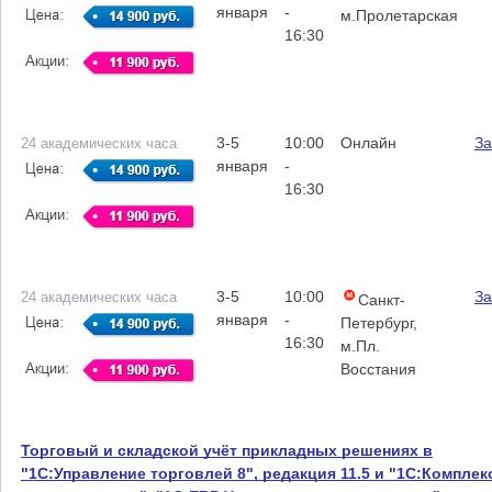
января
-
м.Пролетарская
16:30
3-5
10:00
Онлайн
За
24 академических часа
января
-
16:30
3-5
10:00
За
24 академических часа
Санкт-
января
-
Петербург,
16:30
м.Пл.
Восстания
Торговый и складской учёт прикладных решениях в
"1С:Управление торговлей 8", редакция 11.5 и "1С:Комплек