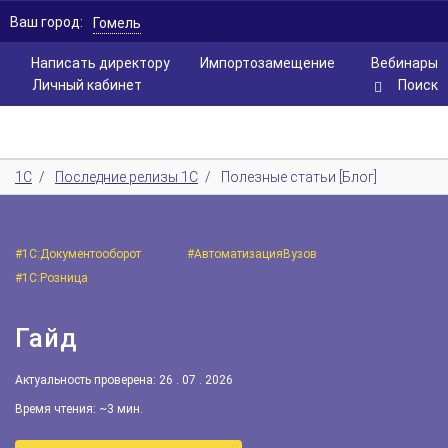
Ваш город:
Гомель
Написать директору
Импортозамещение
Вебинары
Личный кабинет
Поиск
1С
/
Последние релизы 1С
/
Полезные статьи [Блог]
#1С:Документооборот
#АвтоматизацияВузов
#1С:Розница
Гайд
Актуальность проверена: 26 . 07 . 2026
Время чтения: ~3 мин.