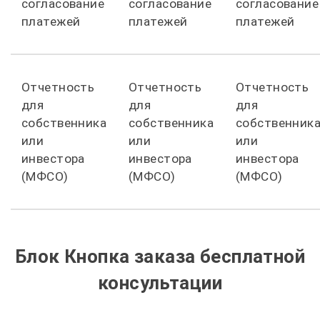
согласование
согласование
согласование
платежей
платежей
платежей
Отчетность
Отчетность
Отчетность
для
для
для
собственника
собственника
собственник
или
или
или
инвестора
инвестора
инвестора
(МФСО)
(МФСО)
(МФСО)
Блок Кнопка заказа бесплатной
консультации