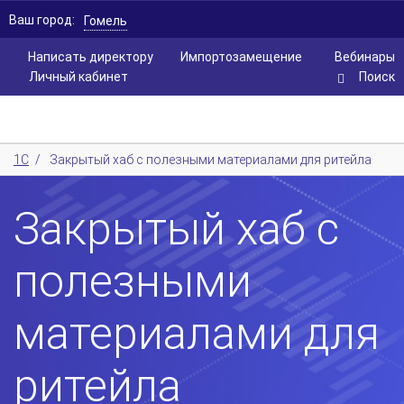
Ваш город:
Гомель
Написать директору
Импортозамещение
Вебинары
Личный кабинет
Поиск
1С
/
Закрытый хаб с полезными материалами для ритейла
Закрытый хаб с
полезными
материалами для
ритейла