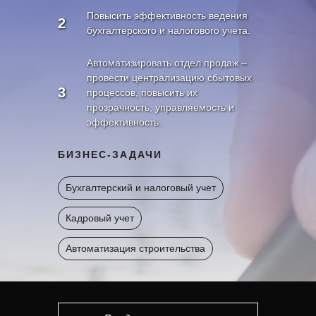
Повысить эффективность ведения
2
бухгалтерского и налогового учета.
Автоматизировать отдел продаж –
провести централизацию сбытовых
3
процессов, повысить их
прозрачность, управляемость и
эффективность.
БИЗНЕС-ЗАДАЧИ
Бухгалтерский и налоговый учет
Кадровый учет
Автоматизация строительства