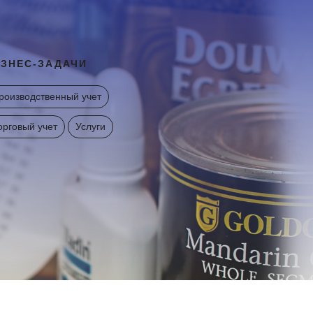
ЗНЕС-ЗАДАЧИ
роизводственный учет
орговый учет
Услуги