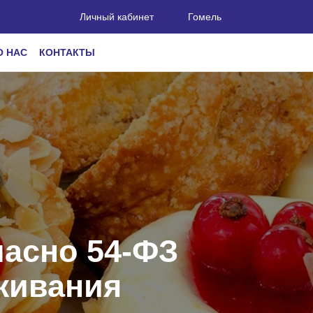
Личный кабинет
Гомель
О НАС
КОНТАКТЫ
ласно 54-ФЗ
живания