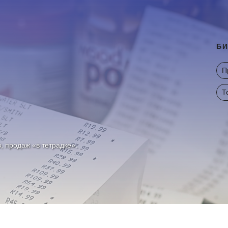
БИ
П
Т
в, продаж «в тетрадке».