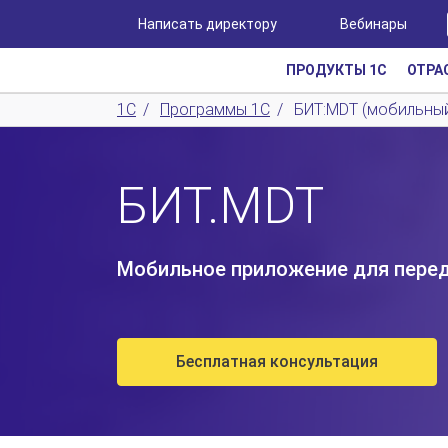
Написать директору
Вебинары
ПРОДУКТЫ 1С
ОТРА
1С
/
Программы 1С
/
БИТ:MDT (мобильный
БИТ.MDT
Мобильное приложение для перед
Бесплатная консультация