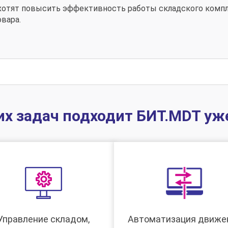
хотят повысить эффективность работы складского компле
вара.
их задач подходит БИТ.MDT уже
Управление складом,
Автоматизация движе