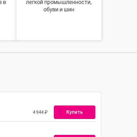
в в
легкой промышленности,
обуви и шин
Купить
4 944
₽