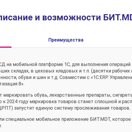
писание и возможности БИТ.M
Преимущества
СД на мобильной платформе 1С, для выполнения операций
их складах, в цеховых кладовых и т.п. (десятки рабочих м
ости, обуви и шин и т.д. Совместим с «1С:ERP. Управлен
тизация 8».
т маркировать обувь, лекарственные препараты, сигаре
о к 2024 году маркировка товаров станет сплошной и ра
ЦРПТ) запустит единую систему прослеживания товаров.
ли специальное мобильное приложение БИТ.MDT, которое
.